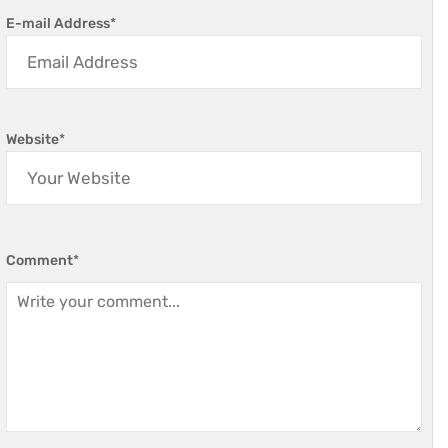
E-mail Address
*
Website
*
Comment
*