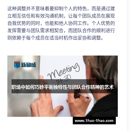
这种调整并不意味着要抑制个人的特色，而是通过建
立相互信任和有效沟通机制，让每个团队成员在展现
自我优势的同时，也能和他人协同工作。个人优势的
发挥需要与团队需求相契合，而团队合作的顺利进行
则依赖于每个成员在适当时机作出妥协和调整。