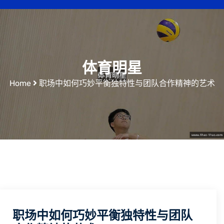
体育明星
Home
职场中如何巧妙平衡独特性与团队合作精神的艺术
职场中如何巧妙平衡独特性与团队