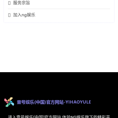
服务宗旨
加入ng娱乐
进入壹号娱乐(中国)官方网站,体验NG娱乐旗下的精彩平