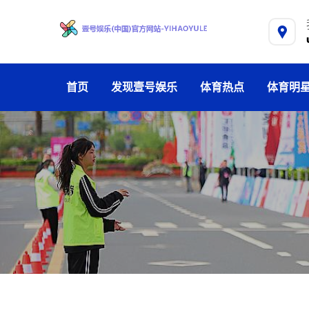
首页
发现壹号娱乐
体育热点
体育明
首次冬季奥运会回顾与现代冰雪运动发展
的关联