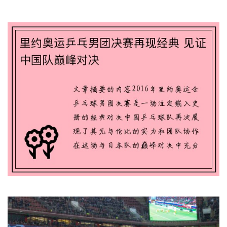
欧洲五大联赛最新争夺战：谁能在本赛季
脱颖而出