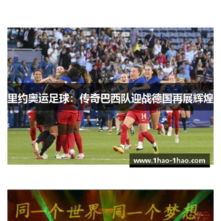
现场回顾北京奥运会赛事激情与辉煌时刻