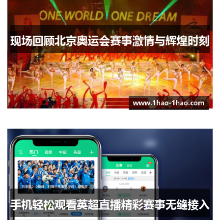
手机轻松观看英超直播精彩赛事无缝接入