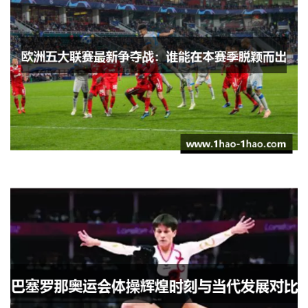
巴塞罗那奥运会体操辉煌时刻与当代发展
对比