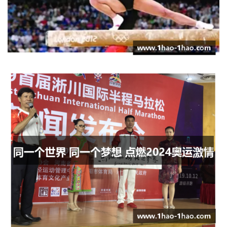
同一个世界 同一个梦想 点燃2024奥运激
情