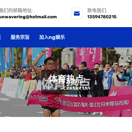
我们的邮箱地址:
致电我们:
unwavering@hotmail.com
13594780215
星
服务宗旨
加入ng娱乐
体育热点
Home
Contact Us
里约奥运足球：传奇巴西队迎战德国再展
辉煌