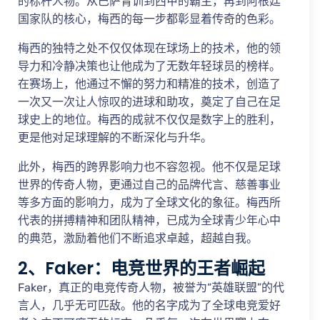
的标杆人物。从巴萨青训到西甲的霸主，再到阿根廷
国家队的核心，梅西的每一步都彰显着传奇的色彩。
梅西的独特之处不仅仅体现在球场上的技术，他的领
导力和冷静决策也让他成为了无数年轻球员的榜样。
在赛场上，他通过不懈的努力和精准的技术，创造了
一次又一次让人惊叹的进球和助攻，奠定了自己在足
球史上的地位。梅西的成就不仅仅是数字上的胜利，
更是他对足球理解的不断深化与升华。
此外，梅西的跨界影响力也不容忽视。他不仅是足球
世界的传奇人物，更通过自己的品牌代言、慈善事业
等多方面的影响力，成为了全球文化的象征。梅西所
代表的拼搏精神和团队精神，已成为全球青少年心中
的典范，激励着他们不断追求卓越，超越自我。
2、Faker：电竞世界的王者崛起
Faker，真正的电竞传奇人物，被誉为“英雄联盟”的代
言人，几乎无可匹敌。他的名字成为了全球电竞爱好