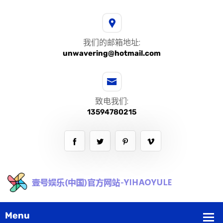
我们的邮箱地址:
unwavering@hotmail.com
致电我们:
13594780215