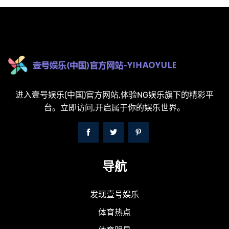
进入壹号娱乐(中国)官方网站,体验NG娱乐旗下的精彩平
台。立即访问,开启属于你的娱乐世界。
导航
发现壹号娱乐
体育热点