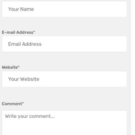
E-mail Address
*
Website
*
Comment
*