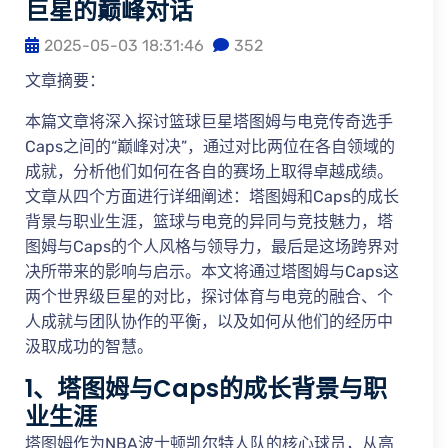
巨星的巅峰对话
2025-05-03 18:31:46
352
文章摘要：
本篇文章将深入探讨篮球巨星塔图姆与电竞传奇选手
Caps之间的“巅峰对决”，通过对比两位在各自领域的
成就，分析他们如何在各自的赛场上取得卓越成绩。
文章从四个方面进行详细阐述：塔图姆和Caps的成长
背景与职业生涯，篮球与电竞的异同与竞技魅力，塔
图姆与Caps的个人风格与领导力，最后是这场跨界对
决所带来的影响与启示。本文将通过塔图姆与Caps这
两个世界级巨星的对比，探讨体育与电竞的融合、个
人成就与团队协作的平衡，以及如何从他们的经历中
汲取成功的智慧。
1、塔图姆与Caps的成长背景与职
业生涯
塔图姆作为NBA波士顿凯尔特人队的核心球员，从高