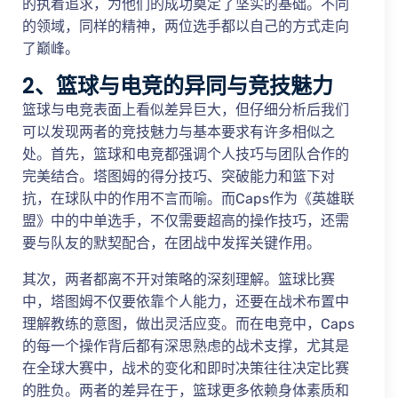
的执着追求，为他们的成功奠定了坚实的基础。不同
的领域，同样的精神，两位选手都以自己的方式走向
了巅峰。
2、篮球与电竞的异同与竞技魅力
篮球与电竞表面上看似差异巨大，但仔细分析后我们
可以发现两者的竞技魅力与基本要求有许多相似之
处。首先，篮球和电竞都强调个人技巧与团队合作的
完美结合。塔图姆的得分技巧、突破能力和篮下对
抗，在球队中的作用不言而喻。而Caps作为《英雄联
盟》中的中单选手，不仅需要超高的操作技巧，还需
要与队友的默契配合，在团战中发挥关键作用。
其次，两者都离不开对策略的深刻理解。篮球比赛
中，塔图姆不仅要依靠个人能力，还要在战术布置中
理解教练的意图，做出灵活应变。而在电竞中，Caps
的每一个操作背后都有深思熟虑的战术支撑，尤其是
在全球大赛中，战术的变化和即时决策往往决定比赛
的胜负。两者的差异在于，篮球更多依赖身体素质和