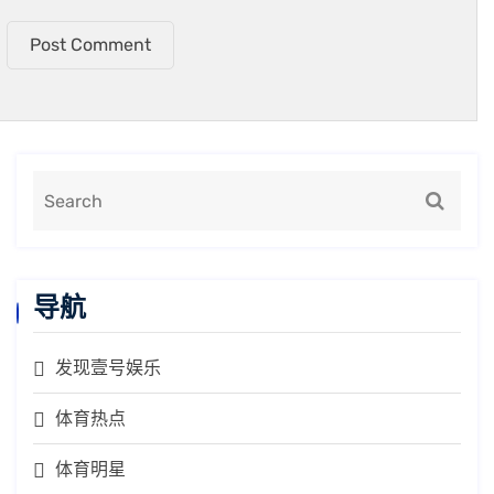
Post Comment
导航
发现壹号娱乐
体育热点
体育明星