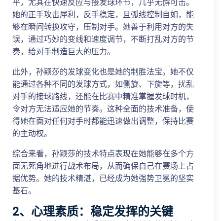
平，尤其在快速反应与接发球环节，几乎无懈可击。
她的正手攻击犀利，反手稳定，且弧线控制自如，能
够在瞬间转换攻守，压制对手。她善于利用对方的失
误，通过巧妙的变线和速度调节，不断打乱对方的节
奏，给对手制造巨大的压力。
此外，孙颖莎的发球变化也是她的制胜法宝。她不仅
能通过各种不同的发球方式，如侧旋、下旋等，扰乱
对手的接球路线，还能在比赛中精准掌握发球时机，
令对方无法适应她的节奏。这种全面的技术准备，使
得她在面对任何对手时都能迅速做出调整，保持比赛
的主动权。
综合来看，孙颖莎的技术特点表现在她能够在多个方
面无死角地进行战术布局，从而确保自己在赛场上占
据优势。她的技术精湛，已经成为她强势卫冕的坚实
基石。
2、心理素质：稳定发挥的关键