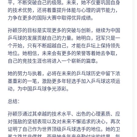
平，不断突破自己的极限。未来，她不仅要巩固自身
的技术优势，还将着重提升体能与心理的调节能力，
力争在更多的国际大赛中取得优异成绩。
孙颖莎的目标是实现更多的突破与创新，继续为中国
乒乓球的发展贡献自己的力量。她明白，冠军只是一
个开始，只有不断超越自己，才能在乒坛上保持领先
地位。她相信，未来会有更多的荣誉等着她去争取，
自己的竞技生涯也将进入一个崭新的篇章。
她的努力与执着，必将在未来的乒乓球历史中留下浓
墨重彩的一笔，激励更多年轻选手加入乒乓球这项运
动，为中国乒乓球争光添彩。
总结：
孙颖莎通过其卓越的技术水平、出色的心理素质、应
对强敌的坚韧表现以及对未来不懈追求的决心，再次
证明了自己作为世界顶级乒乓球选手的地位。她的卫
冕之路并非偶然，而是她多年来辛勤付出的结果。每