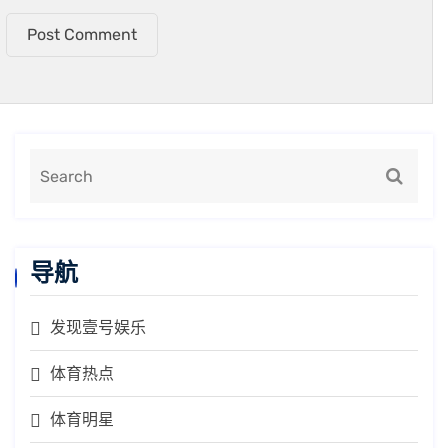
Post Comment
导航
发现壹号娱乐
体育热点
体育明星