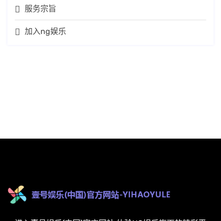
服务宗旨
加入ng娱乐