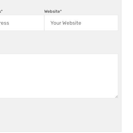
s
*
Website
*