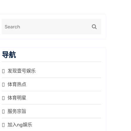
导航
发现壹号娱乐
体育热点
体育明星
服务宗旨
加入ng娱乐