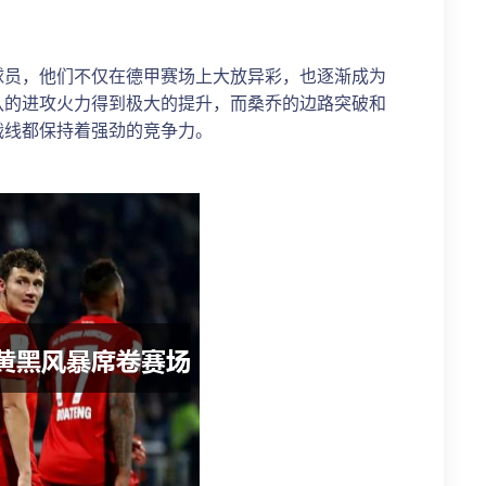
球员，他们不仅在德甲赛场上大放异彩，也逐渐成为
队的进攻火力得到极大的提升，而桑乔的边路突破和
战线都保持着强劲的竞争力。