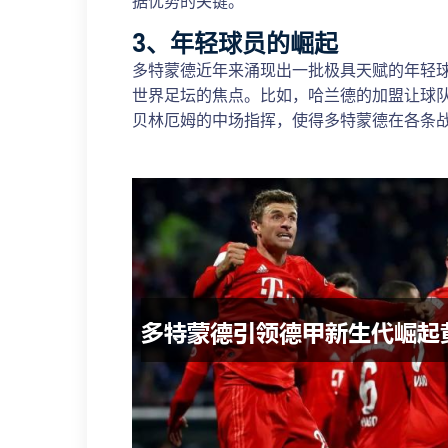
据优势的关键。
3、年轻球员的崛起
多特蒙德近年来涌现出一批极具天赋的年轻
世界足坛的焦点。比如，哈兰德的加盟让球
贝林厄姆的中场指挥，使得多特蒙德在各条