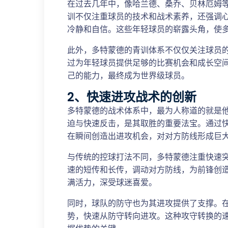
在过去几年中，像哈兰德、桑乔、贝林厄姆
训不仅注重球员的技术和战术素养，还强调
冷静和自信。这些年轻球员的崭露头角，使
此外，多特蒙德的青训体系不仅仅关注球员
过为年轻球员提供足够的比赛机会和成长空
己的能力，最终成为世界级球员。
2、快速进攻战术的创新
多特蒙德的战术体系中，最为人称道的就是
迫与快速反击，是其取胜的重要法宝。通过
在瞬间创造出进攻机会，对对方防线形成巨
与传统的控球打法不同，多特蒙德注重快速
速的短传和长传，调动对方防线，为前锋创
满活力，深受球迷喜爱。
同时，球队的防守也为其进攻提供了支撑。
势，快速从防守转向进攻。这种攻守转换的