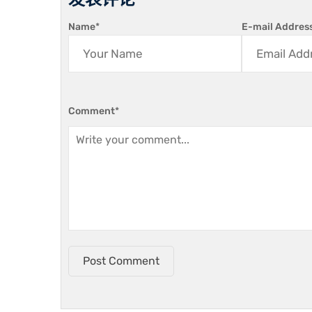
Name
*
E-mail Addres
Comment
*
Post Comment