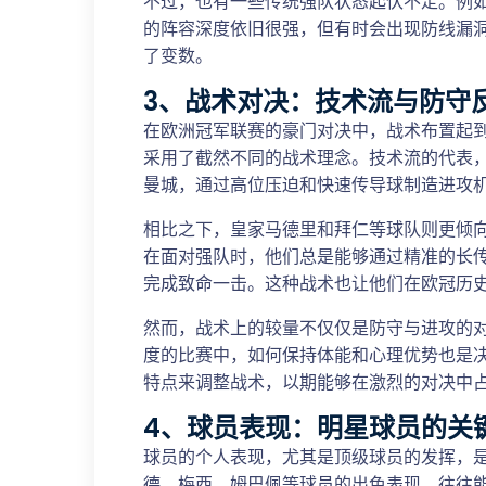
不过，也有一些传统强队状态起伏不定。例
的阵容深度依旧很强，但有时会出现防线漏
了变数。
3、战术对决：技术流与防守
在欧洲冠军联赛的豪门对决中，战术布置起
采用了截然不同的战术理念。技术流的代表
曼城，通过高位压迫和快速传导球制造进攻
相比之下，皇家马德里和拜仁等球队则更倾
在面对强队时，他们总是能够通过精准的长
完成致命一击。这种战术也让他们在欧冠历
然而，战术上的较量不仅仅是防守与进攻的
度的比赛中，如何保持体能和心理优势也是
特点来调整战术，以期能够在激烈的对决中
4、球员表现：明星球员的关
球员的个人表现，尤其是顶级球员的发挥，
德、梅西、姆巴佩等球员的出色表现，往往