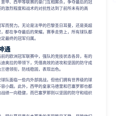
、意甲、西甲等联赛的豪门互相厮杀，争夺最后的冠
赛的激烈程度和战术的对抗性达到了前所未有的高
冠军而努力。无论是法甲的巴黎圣日耳曼，还是英超
里，都在争夺最后的荣耀。赛季走势上，所有球队都
决定最终的冠军归属。
神通
当前的欧洲冠军联赛中，强队的竞技状态各异，有的
瓜迪奥拉的带领下，凭借高效的进攻和坚固的防守成
哈兰德领衔，防线稳固，表现出色。
管球队面临一些内外部挑战，但他们拥有世界级的球
不容小觑。此外，西甲的皇家马德里和巴塞罗那也都
的战绩一向稳健，而巴塞罗那则以坚固的防守和组织