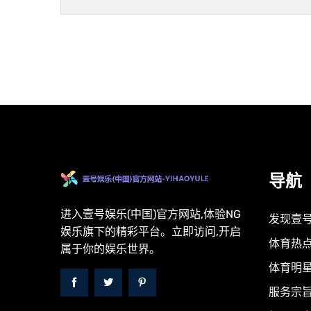
导航
进入壹号娱乐(中国)官方网站,体验NG
发现壹
娱乐旗下的精彩平台。立即访问,开启
体育热
属于你的娱乐世界。
体育明
服务宗