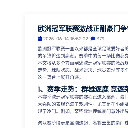
欧洲冠军联赛激战正酣豪门争
2025-06-14 15:52:02
379
欧洲冠军联赛一直以来都是全球足球爱好者
的争锋将达到高潮。赛季中的每一场比赛都
本文将从多个方面阐述欧洲冠军联赛的激战
走势、球队状态、战术对决、球员表现等多
这一舞台上展开角逐。
1、赛季走势：群雄逐鹿 竞逐
本赛季欧洲冠军联赛的赛程已进入高潮，豪
大强队的表现充满了戏剧性。尤其是在小组
现了冷门。例如，某些欧洲传统豪门意外出
淘汰赛阶段更是高潮迭起，名将云集的豪门