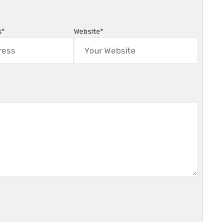
s
*
Website
*