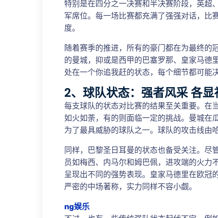
特别是在四分之一决赛和半决赛阶段，英超
军席位。每一场比赛都充满了强强对话，比
度。
随着赛季的推进，所有的豪门都在为最终的
的曼城，抑或是西甲的巴塞罗那、皇家马德
处在一个你追我赶的状态，每个细节都可能
2、球队状态：强者风采 各显
每支球队的状态对比赛的结果至关重要。在
如火如荼，有的则面临一定的挑战。曼城在
为了最具威胁的球队之一。球队的攻击线由
同样，巴黎圣日耳曼的状态也备受关注。尽
员如梅西、内马尔和姆巴佩，进攻端的火力
呈现出不同的强势表现。皇家马德里在欧冠
严密的中场著称，实力同样不容小觑。
ng娱乐