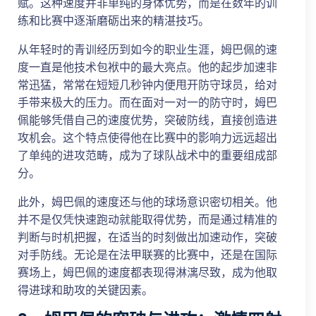
赋。这种速度并非单纯的身体优势，而是在数年的训
练和比赛中逐渐磨砺出来的精湛技巧。
从年轻时的青训经历到如今的职业生涯，姆巴佩的速
度一直是他技术包袱中的最大亮点。他的起步加速非
常迅猛，常常在短短几秒钟内便甩开防守球员，给对
手带来极大的压力。而在面对一对一的防守时，姆巴
佩能够凭借自己的速度优势，突破防线，直接创造进
攻机会。这个特点使得他在比赛中的影响力远远超出
了单纯的进攻范畴，成为了球队战术中的重要组成部
分。
此外，姆巴佩的速度还与他的球场意识密切相关。他
并不是仅凭快速跑动就能取得优势，而是通过精准的
判断与时机把握，在适当的时刻做出加速动作，突破
对手防线。无论是在法甲联赛的比赛中，还是在国际
赛场上，姆巴佩的速度都表现得淋漓尽致，成为他取
得进球和助攻的关键因素。