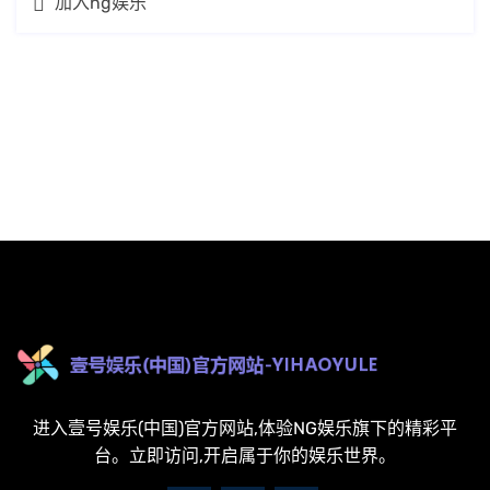
加入ng娱乐
进入壹号娱乐(中国)官方网站,体验NG娱乐旗下的精彩平
台。立即访问,开启属于你的娱乐世界。