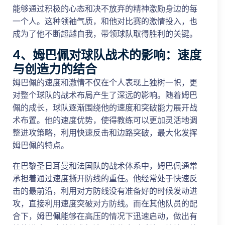
能够通过积极的心态和决不放弃的精神激励身边的每
一个人。这种领袖气质，和他对比赛的激情投入，也
成为了他不断超越自我，带领球队取得胜利的关键。
4、姆巴佩对球队战术的影响：速度
与创造力的结合
姆巴佩的速度和激情不仅在个人表现上独树一帜，更
对整个球队的战术布局产生了深远的影响。随着姆巴
佩的成长，球队逐渐围绕他的速度和突破能力展开战
术布置。他的速度优势，使得教练可以更加灵活地调
整进攻策略，利用快速反击和边路突破，最大化发挥
姆巴佩的特点。
在巴黎圣日耳曼和法国队的战术体系中，姆巴佩通常
承担着通过速度撕开防线的重任。他经常处于快速反
击的最前沿，利用对方防线没有准备好的时候发动进
攻，直接利用速度突破对方防线。而在其他队员的配
合下，姆巴佩能够在高压的情况下迅速启动，做出有