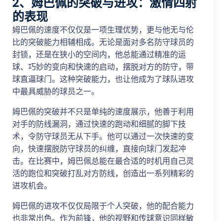
2、姆巴佩的突破与进攻：激情四射
的表现
姆巴佩的速度不仅仅是一项生理优势，更与他无与伦
比的突破能力相辅相成。无论是面对多名防守球员的
封锁，还是在狭小的空间内，他总能通过精准的运
球、巧妙的变向和快速的启动，摆脱对方的防守，带
球直逼球门。这种突破能力，也让他成为了球队进攻
中最具威胁的球员之一。
姆巴佩的突破并不只是单纯的速度展示，他善于利用
对手的防线漏洞，通过快速的跑动和细腻的脚下技
术，令防守球员无从下手。他可以通过一次快速的变
向，快速摆脱防守球员的纠缠，直接向球门发起冲
击。在比赛中，姆巴佩总能在最合适的时机用自己灵
活的跑位和突破打乱对方防线，创造出一系列精彩的
进攻机会。
姆巴佩的进攻不仅仅局限于个人突破，他的配合能力
也非常出色。作为前锋，他的视野和传球意识同样敏