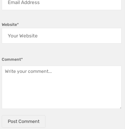
Website
*
Comment
*
Post Comment