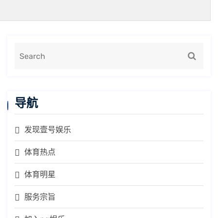
导航
发现壹号娱乐
体育热点
体育明星
服务宗旨