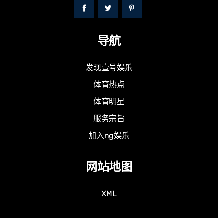
导航
发现壹号娱乐
体育热点
体育明星
服务宗旨
加入ng娱乐
网站地图
XML