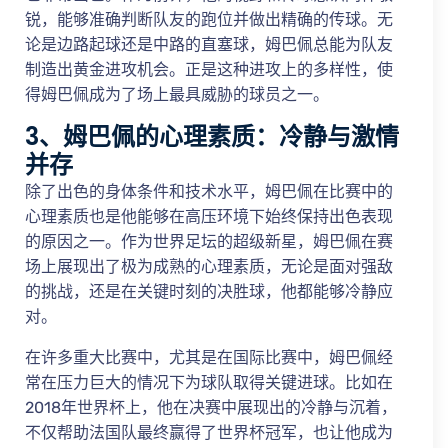
锐，能够准确判断队友的跑位并做出精确的传球。无
论是边路起球还是中路的直塞球，姆巴佩总能为队友
制造出黄金进攻机会。正是这种进攻上的多样性，使
得姆巴佩成为了场上最具威胁的球员之一。
3、姆巴佩的心理素质：冷静与激情
并存
除了出色的身体条件和技术水平，姆巴佩在比赛中的
心理素质也是他能够在高压环境下始终保持出色表现
的原因之一。作为世界足坛的超级新星，姆巴佩在赛
场上展现出了极为成熟的心理素质，无论是面对强敌
的挑战，还是在关键时刻的决胜球，他都能够冷静应
对。
在许多重大比赛中，尤其是在国际比赛中，姆巴佩经
常在压力巨大的情况下为球队取得关键进球。比如在
2018年世界杯上，他在决赛中展现出的冷静与沉着，
不仅帮助法国队最终赢得了世界杯冠军，也让他成为