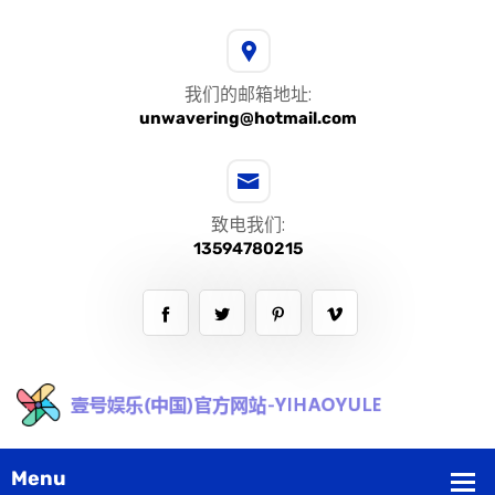
我们的邮箱地址:
unwavering@hotmail.com
致电我们:
13594780215