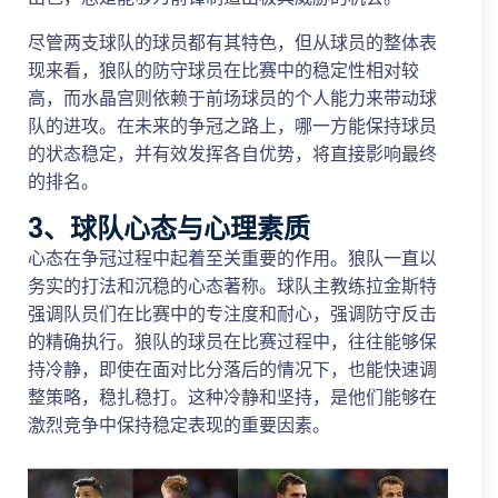
尽管两支球队的球员都有其特色，但从球员的整体表
现来看，狼队的防守球员在比赛中的稳定性相对较
高，而水晶宫则依赖于前场球员的个人能力来带动球
队的进攻。在未来的争冠之路上，哪一方能保持球员
的状态稳定，并有效发挥各自优势，将直接影响最终
的排名。
3、球队心态与心理素质
心态在争冠过程中起着至关重要的作用。狼队一直以
务实的打法和沉稳的心态著称。球队主教练拉金斯特
强调队员们在比赛中的专注度和耐心，强调防守反击
的精确执行。狼队的球员在比赛过程中，往往能够保
持冷静，即使在面对比分落后的情况下，也能快速调
整策略，稳扎稳打。这种冷静和坚持，是他们能够在
激烈竞争中保持稳定表现的重要因素。