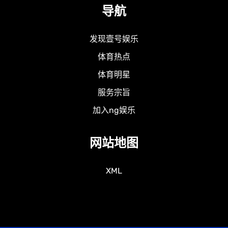
导航
发现壹号娱乐
体育热点
体育明星
服务宗旨
加入ng娱乐
网站地图
XML