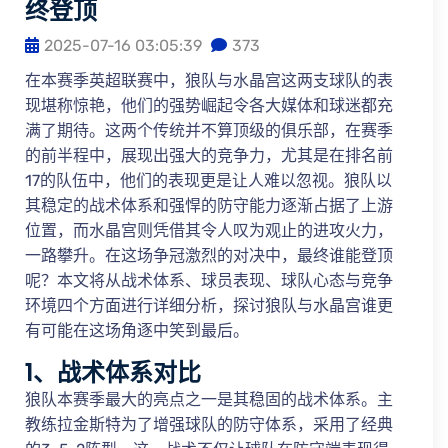
终登顶
2025-07-16 03:05:39
373
在本赛季英超联赛中，狼队与水晶宫这两支球队的表
现堪称惊艳，他们的强势崛起令各大媒体和球迷都充
满了期待。这两个传统并不算顶级的俱乐部，在赛季
的前半程中，展现出强大的竞争力，尤其是在排名前
17的队伍中，他们的表现更是让人难以忽视。狼队以
其稳定的战术体系和强悍的防守能力逐渐占据了上游
位置，而水晶宫则凭借其令人叹为观止的进攻火力，
一路攀升。在这场争冠激烈的对决中，最终谁能登顶
呢？本文将从战术体系、球员表现、球队心态与竞争
环境四个方面进行详细分析，探讨狼队与水晶宫谁更
有可能在这场角逐中笑到最后。
1、战术体系对比
狼队本赛季最大的亮点之一是其稳固的战术体系。主
教练拉金斯特为了增强球队的防守体系，采用了经典