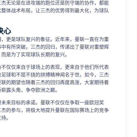
三杰无论是在进攻端的跑位还是防守端的协作，都能
化整体战术布局，让三杰的优势得到最大化，为球队
决心
相，更是球队复兴的象征。近年来，曼联一直在为重
事中有所突破。三杰的回归，传递出了曼联对重塑辉
，而是为了实现球队长期的复兴。
力不仅仅来自于球场上的表现，更来自于他们所代表
势足球和不屈不挠的拼搏精神闻名于世。如今，三杰
曼联的期望也随着三杰的回归再度高涨，大家期待着
新崭露头角，争夺欧洲之巅。
对未来目标的承诺。曼联不仅仅在争取一座欧冠奖
三杰的参与，将极大地提升曼联在国际赛场上的竞争
支持。