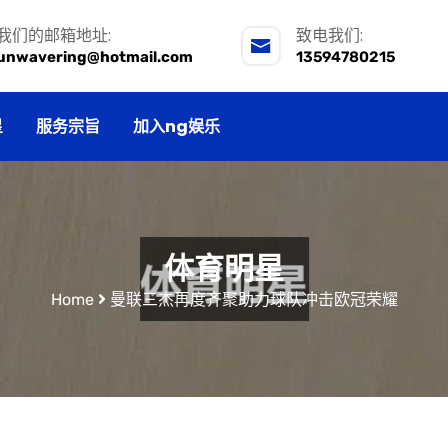
我们的邮箱地址:
致电我们:
unwavering@hotmail.com
13594780215
星
服务宗旨
加入ng娱乐
体育明星
Home
曼联三杰再度齐聚助力球队冲击欧冠荣耀