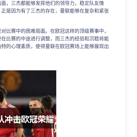
局面，三杰都能够发挥他们的领导力，稳定队友情
。正是因为有了三杰的存在，曼联能够在复杂和紧张
应对比赛中的困难局面。在欧冠这样的顶级赛事中，
要在比赛的中途进行调整，而三杰的经验和沉稳将能
独特的心理素质，使得曼联在欧冠赛场上能够展现出