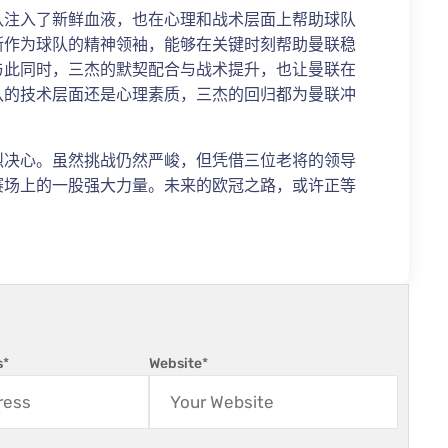
队注入了新鲜血液，也在心理和战术层面上帮助球队
斯作为球队的精神领袖，能够在关键时刻帮助曼联稳
与此同时，三杰的默契配合与战术提升，也让曼联在
队的技术层面还是心理素质，三杰的回归都为曼联冲
烈决心。虽然挑战仍然严峻，但凭借三位老将的领导
赛场上的一股强大力量。未来的欧冠之路，或许正等
s
*
Website
*