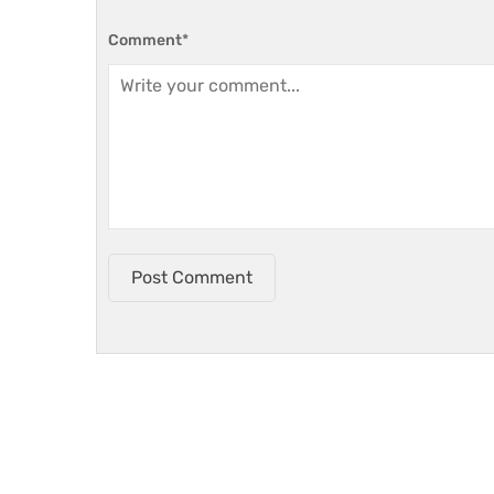
Comment
*
Post Comment