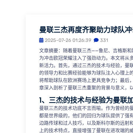
曼联三杰再度齐聚助力球队冲
2025-07-26 01:26:39
331
文章摘要：随着曼联三杰——鲁尼、吉格斯
为冲击欧冠荣耀注入了强劲动力。本文将从
新活力。首先，通过三杰的技术与经验，曼
的领导力和比赛经验能够为球队注入心理上
将帮助球队在欧洲赛场上更具竞争力；最后
章深入剖析了曼联三杰重聚的背景与意义，
1、三杰的技术与经验为曼联
曼联三杰的技术功底不言而喻。作为曾经的
都是世界级的，他们的回归为球队提供了强
边路传球和过人技巧，以及斯科尔斯的远射
上的技术特点，直接增强了曼联在进攻端的