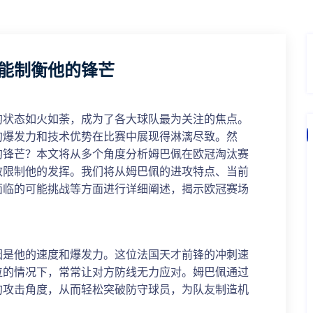
能制衡他的锋芒
的状态如火如荼，成为了各大球队最为关注的焦点。
的爆发力和技术优势在比赛中展现得淋漓尽致。然
的锋芒？本文将从多个角度分析姆巴佩在欧冠淘汰赛
效限制他的发挥。我们将从姆巴佩的进攻特点、当前
面临的可能挑战等方面进行详细阐述，揭示欧冠赛场
因是他的速度和爆发力。这位法国天才前锋的冲刺速
位的情况下，常常让对方防线无力应对。姆巴佩通过
的攻击角度，从而轻松突破防守球员，为队友制造机