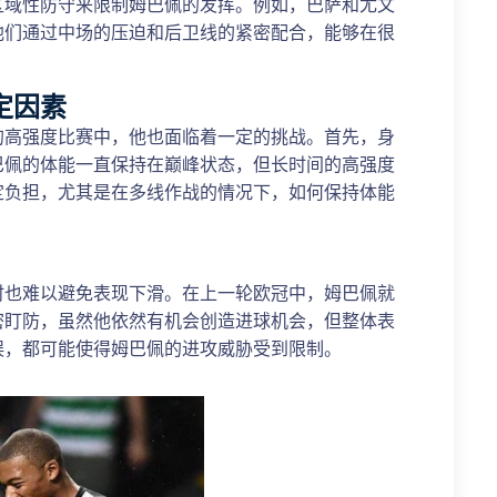
区域性防守来限制姆巴佩的发挥。例如，巴萨和尤文
他们通过中场的压迫和后卫线的紧密配合，能够在很
定因素
的高强度比赛中，他也面临着一定的挑战。首先，身
巴佩的体能一直保持在巅峰状态，但长时间的高强度
定负担，尤其是在多线作战的情况下，如何保持体能
时也难以避免表现下滑。在上一轮欧冠中，姆巴佩就
密盯防，虽然他依然有机会创造进球机会，但整体表
误，都可能使得姆巴佩的进攻威胁受到限制。