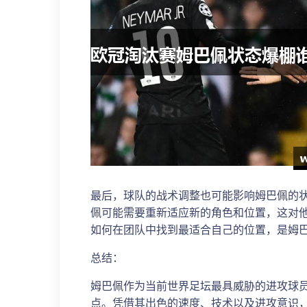
最后，球队的战术调整也可能影响姆巴佩的
佩可能需要重新适应新的角色和位置，这对
如何在团队中找到最适合自己的位置，是姆
总结：
姆巴佩作为当前世界足坛最具威胁的进攻球
点。凭借其出色的速度、技术以及进攻意识