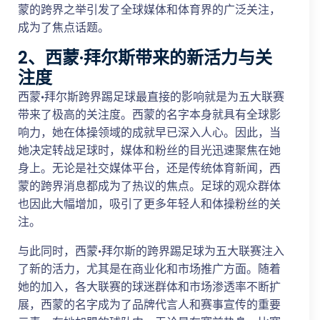
蒙的跨界之举引发了全球媒体和体育界的广泛关注，
成为了焦点话题。
2、西蒙·拜尔斯带来的新活力与关
注度
西蒙·拜尔斯跨界踢足球最直接的影响就是为五大联赛
带来了极高的关注度。西蒙的名字本身就具有全球影
响力，她在体操领域的成就早已深入人心。因此，当
她决定转战足球时，媒体和粉丝的目光迅速聚焦在她
身上。无论是社交媒体平台，还是传统体育新闻，西
蒙的跨界消息都成为了热议的焦点。足球的观众群体
也因此大幅增加，吸引了更多年轻人和体操粉丝的关
注。
与此同时，西蒙·拜尔斯的跨界踢足球为五大联赛注入
了新的活力，尤其是在商业化和市场推广方面。随着
她的加入，各大联赛的球迷群体和市场渗透率不断扩
展，西蒙的名字成为了品牌代言人和赛事宣传的重要