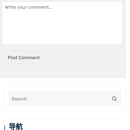
Post Comment
导航