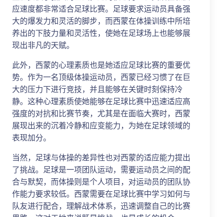
应速度都非常适合足球比赛。足球要求运动员具备强
大的爆发力和灵活的脚步，而西蒙在体操训练中所培
养出的下肢力量和灵活性，使她在足球场上也能够展
现出非凡的天赋。
此外，西蒙的心理素质也是她适应足球比赛的重要优
势。作为一名顶级体操运动员，西蒙已经习惯了在巨
大的压力下进行竞技，并且能够在关键时刻保持冷
静。这种心理素质使她能够在足球比赛中迅速适应高
强度的对抗和比赛节奏，尤其是在面临大赛时，西蒙
展现出来的沉着冷静和应变能力，为她在足球领域的
表现加分。
当然，足球与体操的差异性也对西蒙的适应能力提出
了挑战。足球是一项团队运动，需要运动员之间的配
合与默契，而体操则是个人项目，对运动员的团队协
作能力要求较低。西蒙需要在足球比赛中学习如何与
队友进行配合，理解战术体系，迅速调整自己的比赛