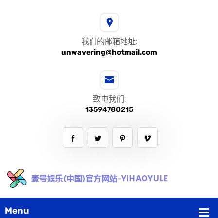
我们的邮箱地址:
unwavering@hotmail.com
致电我们:
13594780215