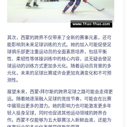
其次，西蒙的跨界不仅带来了全新的赛事元素，还可
能影响到未来足球训练的方式。她的加入可能促使足
球俱乐部更注重运动员的全面素质培养，包括平衡
性、柔韧性等体操训练中的核心内容，这无疑会使足
球运动的训练方式更加多元化。随着运动员背景的多
元化，未来的足球比赛或许会更加充满变化和不可预
测性。
展望未来，西蒙·拜尔斯的跨界足球之路可能会走得更
远。随着她逐渐融入足球的竞技节奏，可能会在比赛
中展现出更多的潜力。她的影响力也可能激发更多年
轻人投身足球，同时也促进其他运动领域的跨界合
作。西蒙不仅能够为五大联赛注入新鲜血液，还能为