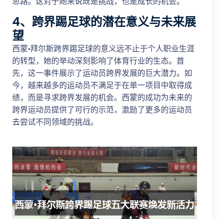
思路。这对于她来说既是挑战，也是成长的机会。
4、跨界踢足球的潜在意义与未来展
望
西蒙·拜尔斯跨界踢足球的意义远不止于个人职业生涯
的转型，她的举动深刻影响了体育行业的生态。首
先，这一事件展示了运动员跨界发展的巨大潜力。如
今，越来越多的运动员不满足于在单一项目中取得成
绩，而是寻求跨界发展的机会。西蒙的成功为未来的
跨界运动员提供了可行的示范，激励了更多的运动员
去尝试不同领域的挑战。