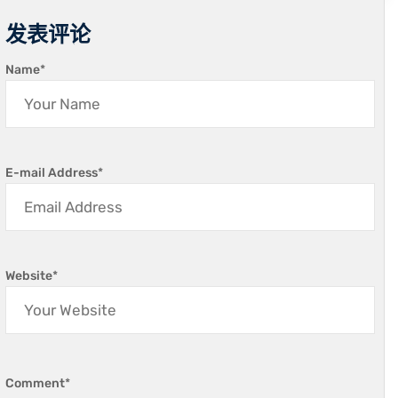
发表评论
Name
*
E-mail Address
*
Website
*
Comment
*