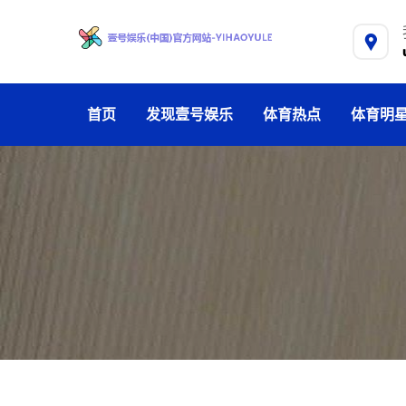
首页
发现壹号娱乐
体育热点
体育明