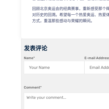
回顾北京奥运会的经典赛事，重新感受那个
对历史的回溯。希望每一个热爱奥运、热爱
方式，重温那些感动与荣耀的瞬间。
发表评论
Name
*
E-mail Addres
Comment
*