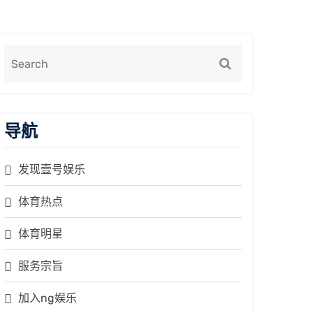
导航
发现壹号娱乐
体育热点
体育明星
服务宗旨
加入ng娱乐