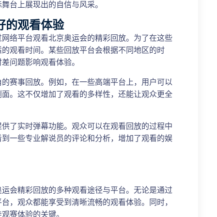
际舞台上展现出的自信与风采。
好的观看体验
过网络平台观看北京奥运会的精彩回放。为了在这些
适的观看时间。某些回放平台会根据不同地区的时
时差问题影响观看体验。
角的赛事回放。例如，在一些高端平台上，用户可以
侧面。这不仅增加了观看的多样性，还能让观众更全
提供了实时弹幕功能。观众可以在观看回放的过程中
看到一些专业解说员的评论和分析，增加了观看的娱
奥运会精彩回放的多种观看途径与平台。无论是通过
平台，观众都能享受到清晰流畅的观看体验。同时，
佳观赛体验的关键。