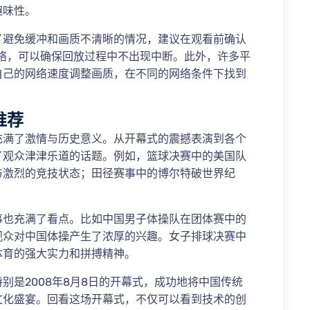
趣味性。
了避免缓冲和画质不清晰的情况，建议在观看前确认
i网络，可以确保回放过程中不出现中断。此外，许多平
自己的网络速度调整画质，在不同的网络条件下找到
推荐
充满了激情与历史意义。从开幕式的震撼表演到各个
了观众津津乐道的话题。例如，篮球决赛中的美国队
与激烈的竞技状态；田径赛事中的博尔特破世界纪
事也充满了看点。比如中国男子体操队在团体赛中的
观众对中国体操产生了浓厚的兴趣。女子排球决赛中
体育的强大实力和拼搏精神。
别是2008年8月8日的开幕式，成功地将中国传统
文化盛宴。回看这场开幕式，不仅可以看到技术的创