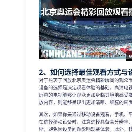
2、如何选择最佳观看方式与
对于热衷于回放北京奥运会精彩瞬间的观众
设备的选择是决定观看体验的基础。高清电
屏幕的电视能够让观众更加身临其境地感受赛
放内容，则能够呈现出更加清晰、细腻的画
其次，如果你是通过移动设备观看，手机、
在选择移动设备时，注意选择具备高分辨率
晰，避免因设备问题影响观赛体验。此外，