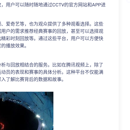
，用户可以随时随地通过CCTV的官方网站和APP进
频、爱奇艺等，也为观众提供了多种观看选择。这些
据用户的需求推荐经典赛事的回放，甚至可以选择观
选精彩时刻回放等。通过这些平台，用户可以方便快
度的播放效果。
分析与回放相结合的服务。比如在腾讯视频上，除了
运动员的表现和赛事的具体分析。这种平台不仅能满
深入了解比赛背后的数据和故事。