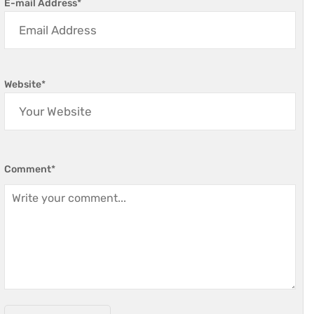
E-mail Address
*
Website
*
Comment
*