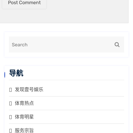
Post Comment
导航
发现壹号娱乐
体育热点
体育明星
服务宗旨