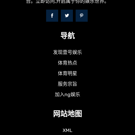
台。立即访问,开启属于你的娱乐世界。
导航
发现壹号娱乐
体育热点
体育明星
服务宗旨
加入ng娱乐
网站地图
XML