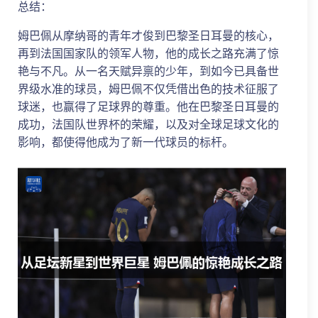
总结：
姆巴佩从摩纳哥的青年才俊到巴黎圣日耳曼的核心，
再到法国国家队的领军人物，他的成长之路充满了惊
艳与不凡。从一名天赋异禀的少年，到如今已具备世
界级水准的球员，姆巴佩不仅凭借出色的技术征服了
球迷，也赢得了足球界的尊重。他在巴黎圣日耳曼的
成功，法国队世界杯的荣耀，以及对全球足球文化的
影响，都使得他成为了新一代球员的标杆。