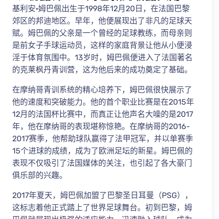
基利安·姆巴佩出生于1998年12月20日，在法国巴黎
郊区的邦迪地区。早年，他便展现出了非凡的足球天
赋。姆巴佩的父亲是一个曾经的足球教练，而母亲则
是前女子手球运动员，这样的家庭背景让他从小便浸
淫于体育氛围中。13岁时，姆巴佩便进入了法国著名
的克莱枫丹青训营，这为他后来的成功奠定了基础。
在摩纳哥青训系统的精心培养下，姆巴佩很快展示了
他的速度和突破能力。他的首个职业比赛是在2015年
12月的法国杯比赛中，而真正让他声名大噪的是2017
年，他在摩纳哥的表现堪称惊艳。在摩纳哥的2016-
2017赛季，他帮助球队赢得了法甲冠军，并以单赛季
15个进球的成绩，成为了欧洲足坛的新星。姆巴佩的
表现不仅吸引了法国媒体的关注，也引起了各大豪门
俱乐部的兴趣。
2017年夏天，姆巴佩加盟了巴黎圣日耳曼（PSG），
这标志着他正式踏上了世界足球舞台。初到巴黎，姆