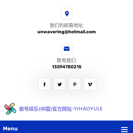
我们的邮箱地址:
unwavering@hotmail.com
致电我们:
13594780215