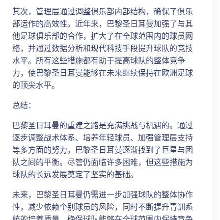
其次，管理层通过调整俱乐部内部结构，确保了俱乐
部运作的高效性。近年来，巴黎圣日耳曼加强了与其
他足球俱乐部的合作，扩大了在全球范围内的球员网
络，并通过数据分析和现代科技手段提升球队的竞技
水平。所有这些措施都有助于提高球队的整体竞争
力，使巴黎圣日耳曼能够在未来继续保持在欧洲足球
的顶尖水平。
总结：
巴黎圣日耳曼的重建之路是充满挑战与机遇的。通过
逐步调整战术体系、培养年轻球员、加强管理层支持
等多方面的努力，巴黎圣日耳曼逐渐找到了巨星与团
队之间的平衡。尽管仍面临许多困难，但这些措施为
球队的长远发展奠定了坚实的基础。
未来，巴黎圣日耳曼仍需进一步加强球队的整体协作
性，减少依赖个别球员的风险，同时不断提升青训系
统的培养质量，确保球队能够在全球范围内保持竞争