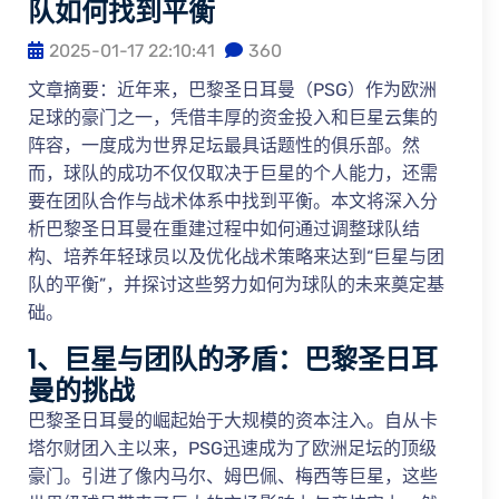
队如何找到平衡
2025-01-17 22:10:41
360
文章摘要：近年来，巴黎圣日耳曼（PSG）作为欧洲
足球的豪门之一，凭借丰厚的资金投入和巨星云集的
阵容，一度成为世界足坛最具话题性的俱乐部。然
而，球队的成功不仅仅取决于巨星的个人能力，还需
要在团队合作与战术体系中找到平衡。本文将深入分
析巴黎圣日耳曼在重建过程中如何通过调整球队结
构、培养年轻球员以及优化战术策略来达到“巨星与团
队的平衡”，并探讨这些努力如何为球队的未来奠定基
础。
1、巨星与团队的矛盾：巴黎圣日耳
曼的挑战
巴黎圣日耳曼的崛起始于大规模的资本注入。自从卡
塔尔财团入主以来，PSG迅速成为了欧洲足坛的顶级
豪门。引进了像内马尔、姆巴佩、梅西等巨星，这些