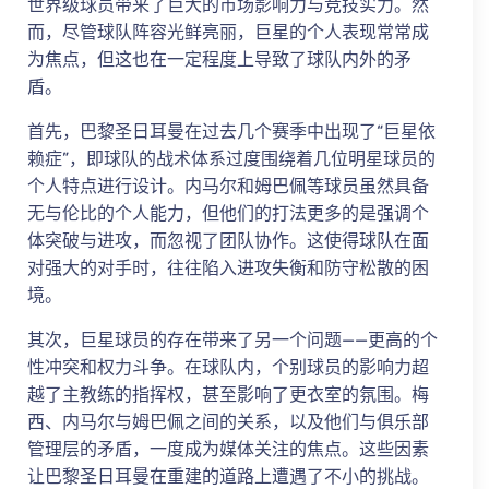
世界级球员带来了巨大的市场影响力与竞技实力。然
而，尽管球队阵容光鲜亮丽，巨星的个人表现常常成
为焦点，但这也在一定程度上导致了球队内外的矛
盾。
首先，巴黎圣日耳曼在过去几个赛季中出现了“巨星依
赖症”，即球队的战术体系过度围绕着几位明星球员的
个人特点进行设计。内马尔和姆巴佩等球员虽然具备
无与伦比的个人能力，但他们的打法更多的是强调个
体突破与进攻，而忽视了团队协作。这使得球队在面
对强大的对手时，往往陷入进攻失衡和防守松散的困
境。
其次，巨星球员的存在带来了另一个问题——更高的个
性冲突和权力斗争。在球队内，个别球员的影响力超
越了主教练的指挥权，甚至影响了更衣室的氛围。梅
西、内马尔与姆巴佩之间的关系，以及他们与俱乐部
管理层的矛盾，一度成为媒体关注的焦点。这些因素
让巴黎圣日耳曼在重建的道路上遭遇了不小的挑战。