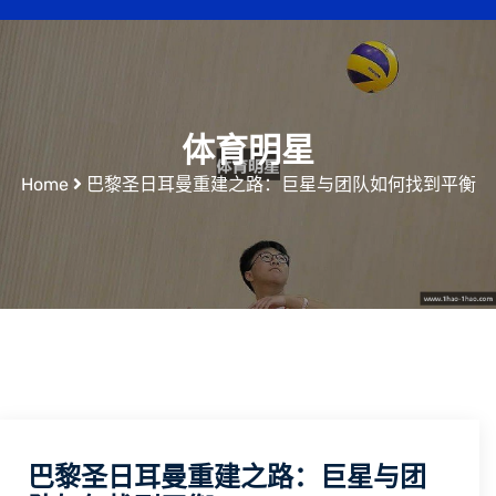
体育明星
Home
巴黎圣日耳曼重建之路：巨星与团队如何找到平衡
巴黎圣日耳曼重建之路：巨星与团