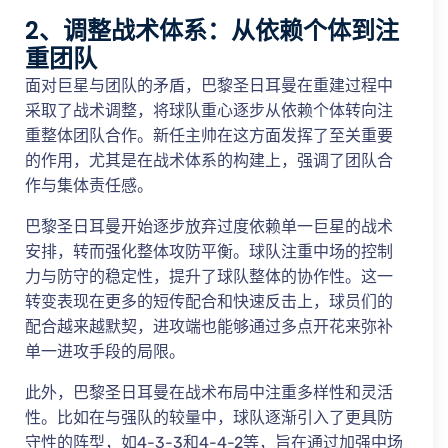
2、调整战术体系：从依赖个体到注
重团队
面对巨星与团队的矛盾，巴黎圣日耳曼在重建过程中
采取了战术调整，将球队重心逐步从依赖个体转向注
重整体团队合作。新任主帅在这方面发挥了至关重要
的作用，尤其是在战术体系的构建上，强调了团队合
作与集体责任感。
巴黎圣日耳曼开始逐步放弃过度依赖单一巨星的战术
安排，转而强化整体攻防平衡。球队注重中场的控制
力与防守的稳定性，提升了球队整体的协作性。这一
转变表现在更多的短传配合和快速反击上，球员们的
配合越来越默契，进攻端也能够通过多点开花来弥补
单一进攻手段的局限。
此外，巴黎圣日耳曼在战术布局中注重多样性和灵活
性。比如在与强队的较量中，球队逐渐引入了更具防
守性的阵型，如4-3-3和4-4-2等，旨在通过加强中场