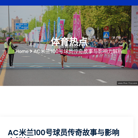
体育热点
Home
AC米兰100号球员传奇故事与影响力解析
AC米兰100号球员传奇故事与影响