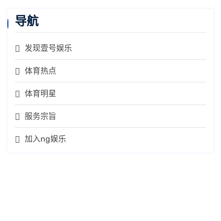
导航
发现壹号娱乐
体育热点
体育明星
服务宗旨
加入ng娱乐