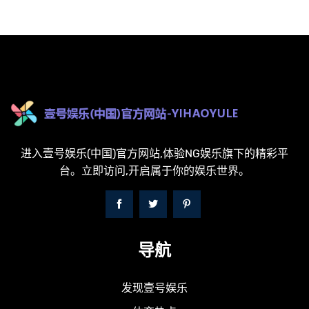
进入壹号娱乐(中国)官方网站,体验NG娱乐旗下的精彩平
台。立即访问,开启属于你的娱乐世界。
导航
发现壹号娱乐