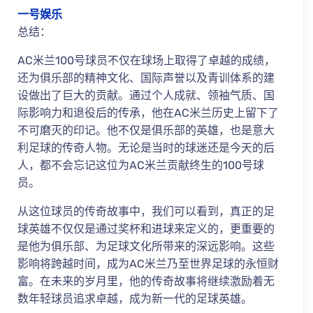
一号娱乐
总结：
AC米兰100号球员不仅在球场上取得了卓越的成绩，
还为俱乐部的精神文化、国际声誉以及青训体系的建
设做出了巨大的贡献。通过个人成就、领袖气质、国
际影响力和退役后的传承，他在AC米兰历史上留下了
不可磨灭的印记。他不仅是俱乐部的英雄，也是意大
利足球的传奇人物。无论是当时的球迷还是今天的后
人，都不会忘记这位为AC米兰贡献终生的100号球
员。
从这位球员的传奇故事中，我们可以看到，真正的足
球英雄不仅仅是通过奖杯和进球来定义的，更重要的
是他为俱乐部、为足球文化所带来的深远影响。这些
影响将跨越时间，成为AC米兰乃至世界足球的永恒财
富。在未来的岁月里，他的传奇故事将继续激励着无
数年轻球员追求卓越，成为新一代的足球英雄。