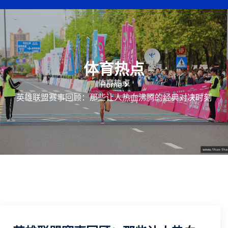
体育热点
Home
英雄联盟赛事回顾：那些让人热血沸腾的经典对决时刻