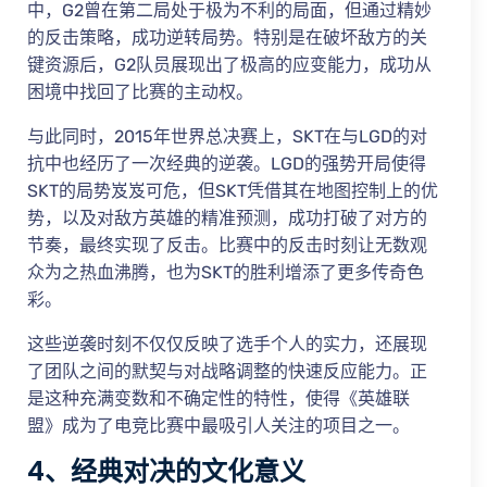
中，G2曾在第二局处于极为不利的局面，但通过精妙
的反击策略，成功逆转局势。特别是在破坏敌方的关
键资源后，G2队员展现出了极高的应变能力，成功从
困境中找回了比赛的主动权。
与此同时，2015年世界总决赛上，SKT在与LGD的对
抗中也经历了一次经典的逆袭。LGD的强势开局使得
SKT的局势岌岌可危，但SKT凭借其在地图控制上的优
势，以及对敌方英雄的精准预测，成功打破了对方的
节奏，最终实现了反击。比赛中的反击时刻让无数观
众为之热血沸腾，也为SKT的胜利增添了更多传奇色
彩。
这些逆袭时刻不仅仅反映了选手个人的实力，还展现
了团队之间的默契与对战略调整的快速反应能力。正
是这种充满变数和不确定性的特性，使得《英雄联
盟》成为了电竞比赛中最吸引人关注的项目之一。
4、经典对决的文化意义