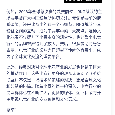
例如，2018年全球总决赛的决赛前夕，RNG战队的主
场赛事被广大中国粉丝所热切关注。无论是赛前的情
感渲染，还是比赛中的每一个小细节，RNG战队与其
粉丝之间的互动，成为了赛事中的一大亮点。这种文
化氛围不仅提升了比赛本身的观赏性，也让整个电竞
行业的品牌效应得到了放大。赛后，很多赞助商纷纷
表示，电竞行业的影响力已超越了传统体育赛事，成
为了全球文化交流的重要平台。
此外，经典对决对全球电竞产业的发展也起到了巨大
的推动作用。这些比赛让更多的观众认识到了《英雄
联盟》不仅是一场技术和策略的对决，更是全球文化
和智慧的碰撞。随着比赛的每一轮深入，电竞行业的
受众群体也在不断扩大，更多的媒体、企业和政府开
始重视电竞产业的商业价值和文化意义。
总结：