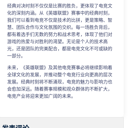
经典对决时刻不仅仅是比赛的胜负，更体现了电竞文
化的深刻内涵。从《英雄联盟》赛事中的经典时刻，
我们可以看到电竞不仅是技术的比拼，更是策略、智
慧、团队合作与文化氛围的交织。每一场胜负背后，
都有着选手们无数的努力和战术思考，体现了他们对
游戏的热爱与对胜利的渴望。无论是个人的技术高
光，还是团队的完美配合，都是电竞文化不可或缺的
一部分。
未来，《英雄联盟》及其他电竞赛事必将继续影响着
全球文化的发展，并推动整个电竞行业向更高的层次
发展。经典时刻将不断涌现，电竞的魅力与影响力也
会愈加深远。随着赛事规模和观众群体的不断扩大，
电竞产业将迎来更加广阔的未来。