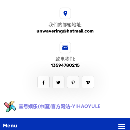
我们的邮箱地址:
unwavering@hotmail.com
致电我们:
13594780215