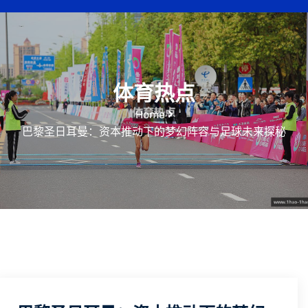
体育热点
Home
巴黎圣日耳曼：资本推动下的梦幻阵容与足球未来探秘