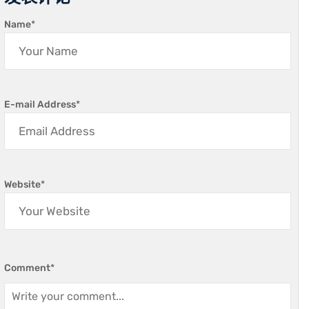
Name
*
E-mail Address
*
Website
*
Comment
*