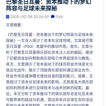
巴黎圣日耳曼：资本推动下的梦幻
阵容与足球未来探秘
2025-02-08 22:36:59
344
文章摘要：
《巴黎圣日耳曼：资本推动下的梦幻阵容与足球未来
探秘》一文深入探讨了资本在足球领域，尤其是巴黎
圣日耳曼（PSG）发展中的推动作用。首先，文章分
析了巴黎圣日耳曼俱乐部在资本注入后的崛起，阐述
了巨额资金如何帮助俱乐部吸引世界级球员与教练。
其次，文章揭示了资本驱动下的球员转会市场变化与
商业化运作，展示了顶级俱乐部如何通过商业合作、
转会市场及媒体曝光增加自身的盈利能力。接着，文
章探讨了资本对足球未来的影响，尤其是各大俱乐部
如何利用资本进行足球技术与战术创新的探索。最
后，本文分析了资本推动下的俱乐部形态变化及未来
可能带来的挑战与机遇，提出资本对足球生态的深远
影响与未来发展趋势。文章亮点在于通过PSG的案