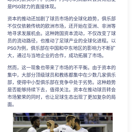
是PSG财力的直接体现。
资本的推动还加剧了球员市场的全球化趋势，俱乐部
不仅仅依赖传统的欧洲市场，还开始在亚洲、非洲等
地寻求发展机会。这种跨国资本流动，不仅改变了球
员的流动路径，也推动了足球产业的全球化进程。以
PSG为例，俱乐部在中国和中东地区的影响力不断扩
大，通过与当地企业的合作，成功拓展了市场。
然而，这一现象也带来了市场的不平衡。由于资本的
集中，大部分顶级球员和教练都集中在少数几家俱乐
部，使得中小型俱乐部在竞争中处于劣势。这种趋势
是否能够持续下去，值得关注。资本在推动球员转会
市场繁荣的同时，也让足球生态出现了更加复杂的局
面。