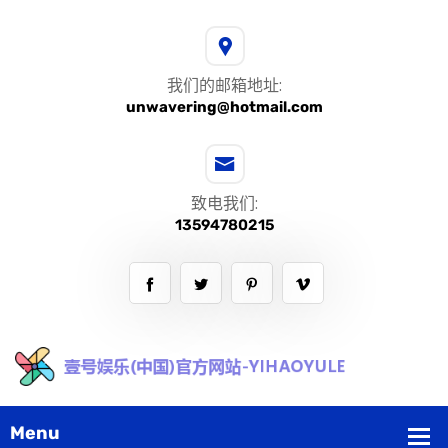
我们的邮箱地址:
unwavering@hotmail.com
致电我们:
13594780215