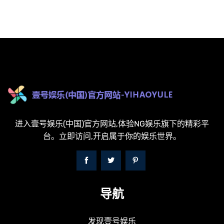
进入壹号娱乐(中国)官方网站,体验NG娱乐旗下的精彩平
台。立即访问,开启属于你的娱乐世界。
导航
发现壹号娱乐