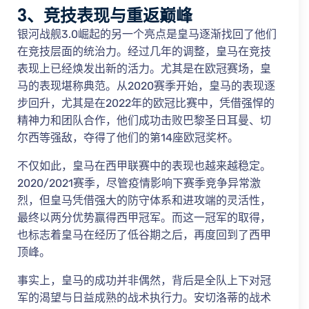
3、竞技表现与重返巅峰
银河战舰3.0崛起的另一个亮点是皇马逐渐找回了他们
在竞技层面的统治力。经过几年的调整，皇马在竞技
表现上已经焕发出新的活力。尤其是在欧冠赛场，皇
马的表现堪称典范。从2020赛季开始，皇马的表现逐
步回升，尤其是在2022年的欧冠比赛中，凭借强悍的
精神力和团队合作，他们成功击败巴黎圣日耳曼、切
尔西等强敌，夺得了他们的第14座欧冠奖杯。
不仅如此，皇马在西甲联赛中的表现也越来越稳定。
2020/2021赛季，尽管疫情影响下赛季竞争异常激
烈，但皇马凭借强大的防守体系和进攻端的灵活性，
最终以两分优势赢得西甲冠军。而这一冠军的取得，
也标志着皇马在经历了低谷期之后，再度回到了西甲
顶峰。
事实上，皇马的成功并非偶然，背后是全队上下对冠
军的渴望与日益成熟的战术执行力。安切洛蒂的战术