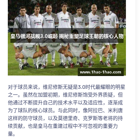
对于球员来说，维尼修斯无疑是3.0时代最耀眼的明星
之一。虽然在加盟初期，维尼修斯饱受外界质疑，但
他通过不断提升自己的技术水平以及适应性，逐渐成
为了球队的核心球员。与此同时，像阿拉巴、米利唐
这样的防守球员，以及莫德里奇、克罗斯等老将的持
续贡献，也是皇马在重建过程中不可忽视的重要力
量。