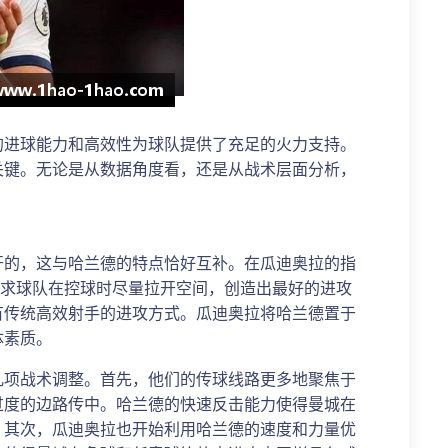
的进球能力和高效性为球队提供了充足的火力支持。
关键。无论是从数据角度看，还是从战术层面分析，
开的，这与哈兰德的特点恰好互补。在瓜迪奥拉的指
要求球队在控球时尽量拉开空间，创造出最好的进攻
有传统高效射手的进攻方式。瓜迪奥拉将哈兰德置于
体素质。
几项战术调整。首先，他们的传球线路更多地聚焦于
过度的边路传中。哈兰德的快速反击能力使得曼城在
。其次，瓜迪奥拉也开始利用哈兰德的速度和力量优