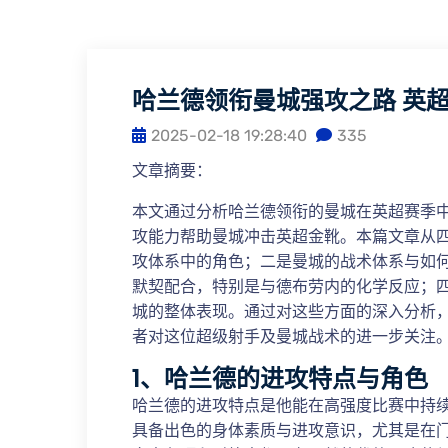
哈兰德领衔曼城强攻之路 英
2025-02-18 19:28:40
335
文章摘要：
本文通过分析哈兰德领衔的曼城在英超赛季
攻能力帮助曼城冲击英超金靴。本篇文章从
攻体系中的角色；二是曼城的战术体系与如
默契配合，特别是与德布劳内的化学反应；
城的整体表现。通过对这些方面的深入分析
者对这位超级射手及曼城战术的进一步关注
1、哈兰德的进攻特点与角色
哈兰德的进攻特点是他能在高强度比赛中持
具备出色的身体素质与进攻意识，尤其是在