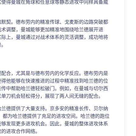
这使得曼城在角球和任意球等静态进攻中同样具备威
加默契。德布劳内的精准传球、戈麦斯的边路突破都
战术调整，曼城能够更加精准地围绕哈兰德展开进
实际上，曼城通过对战术体系的灵活调整，成功地将
势。
契配合，尤其是与德布劳内的化学反应。德布劳内是
使得他能够在快速推进的过程中精准找到哈兰德的位
准传中帮助哈兰德轻松破门。例如，在曼城与切尔西
以单刀机会轻松得分，展现了两人间无缝的配合。
哈兰德提供了大量支持。京多安的精准长传、贝尔纳
，都为哈兰德提供了充足的进攻空间。哈兰德的跑位
能够发现更多进攻机会。因此，曼城的整体进攻体系
效的进攻合作网络。