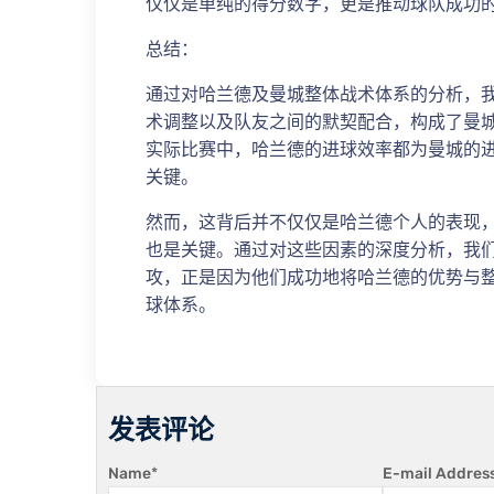
仅仅是单纯的得分数字，更是推动球队成功
总结：
通过对哈兰德及曼城整体战术体系的分析，
术调整以及队友之间的默契配合，构成了曼
实际比赛中，哈兰德的进球效率都为曼城的
关键。
然而，这背后并不仅仅是哈兰德个人的表现
也是关键。通过对这些因素的深度分析，我
攻，正是因为他们成功地将哈兰德的优势与
球体系。
发表评论
Name
*
E-mail Addres