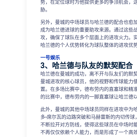
势，在定位球时为他提供更多的争顶机会，
胁。
另外，曼城的中场球员与哈兰德的配合也愈
成为哈兰德进球的重要助攻来源。通过这些
攻，确保了球队在多个层面上的进攻火力。
哈兰德的个人优势转化为球队整体的进攻优
一号娱乐
3、哈兰德与队友的默契配合
哈兰德在曼城的成功，离不开与队友们的默
曼城进攻的核心球员，他的视野和传球能力
置。在多场比赛中，德布劳内的直塞球和精
的比赛中，德布劳内的一脚直塞球让哈兰德
此外，曼城的其他中场球员同样在进攻中为
多·席尔瓦的边路突破和马赫雷斯的内切传球
不断拉开对方防线，使得这些球员在中场时
不再仅仅依赖个人能力，而是形成了一个高