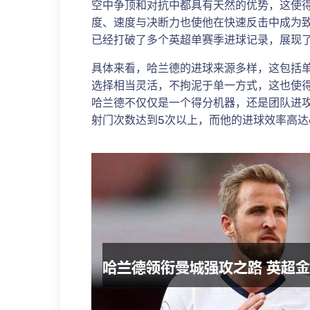
空中争顶和对抗中都具有天然的优势，这使
度、速度与决断力也使他在快速反击中成为致
已经打破了多个英超单赛季进球记录，展现
具体来看，哈兰德的进球来源多样，这包括
选择相当灵活，不拘泥于单一方式，这也使
哈兰德不仅仅是一个得分机器，还是团队进
射门次数达到5次以上，而他的进球效率高达