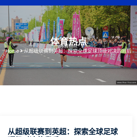
体育热点
Home
从超级联赛到英超：探索全球足球顶级对决的背后
从超级联赛到英超：探索全球足球