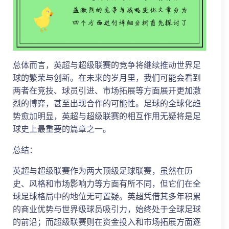
总体而言，英超与超级联赛的竞争将继续推动世界足
球的繁荣与创新。在未来的岁月里，我们可能会看到
两者在竞技、球员引进、市场拓展等方面展开更加激
烈的博弈，甚至出现合作的可能性。足球的全球化趋
势愈加明显，英超与超级联赛的相互作用无疑将是足
球史上最重要的篇章之一。
总结：
英超与超级联赛作为两大顶级足球联赛，虽然在历
史、风格和市场影响力等方面有所不同，但它们在全
球足球格局中的地位无可置疑。英超凭借其多年积累
的商业优势与世界级球员吸引力，始终处于全球足球
的前沿；而超级联赛则在资金投入和市场拓展方面逐