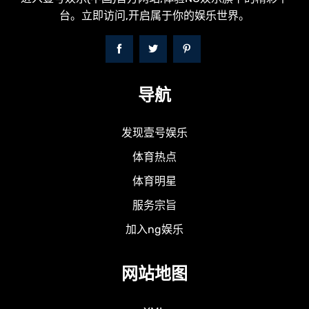
台。立即访问,开启属于你的娱乐世界。
导航
发现壹号娱乐
体育热点
体育明星
服务宗旨
加入ng娱乐
网站地图