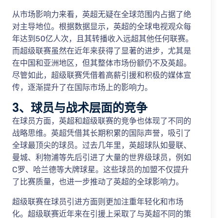
从市场影响力来看，英超无疑在全球范围内占据了绝
对主导地位。根据数据显示，英超的全球电视观众每
年达到50亿人次，且其转播收入远超其他任何联赛。
而超级联赛虽然在近年来获得了显著的进步，尤其是
在中国和亚洲地区，但其整体市场份额仍不及英超。
尽管如此，超级联赛凭借着高薪引援和积极的媒体宣
传，逐渐提升了在国际市场上的影响力。
3、球员与战术层面的竞争
在球员方面，英超和超级联赛的竞争也体现了不同的
战略思维。英超凭借其长期积累的国际声誉，吸引了
全球最顶尖的球员。过去几年里，英超球队如曼联、
曼城、利物浦等先后引进了大量的世界级球员，例如
C罗、哈兰德等大牌球星。这些球员的加盟不仅提升
了比赛质量，也进一步推动了英超的全球影响力。
超级联赛在球员引进方面则更加注重年轻化和市场
化。超级联赛近年来在引援上采取了与英超不同的策