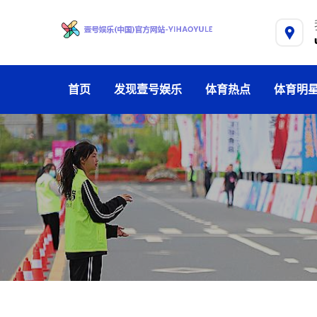
首页
发现壹号娱乐
体育热点
体育明