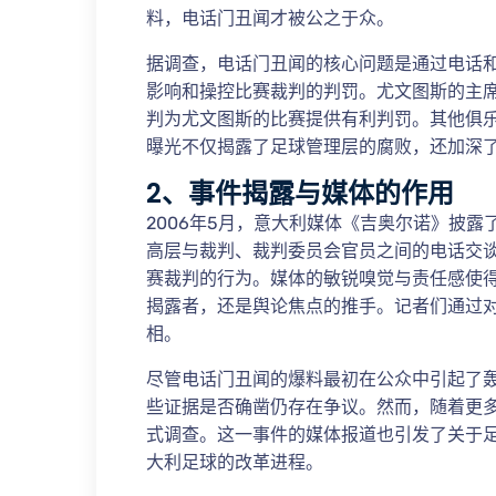
料，电话门丑闻才被公之于众。
据调查，电话门丑闻的核心问题是通过电话
影响和操控比赛裁判的判罚。尤文图斯的主
判为尤文图斯的比赛提供有利判罚。其他俱乐
曝光不仅揭露了足球管理层的腐败，还加深
2、事件揭露与媒体的作用
2006年5月，意大利媒体《吉奥尔诺》披
高层与裁判、裁判委员会官员之间的电话交
赛裁判的行为。媒体的敏锐嗅觉与责任感使
揭露者，还是舆论焦点的推手。记者们通过
相。
尽管电话门丑闻的爆料最初在公众中引起了
些证据是否确凿仍存在争议。然而，随着更
式调查。这一事件的媒体报道也引发了关于
大利足球的改革进程。