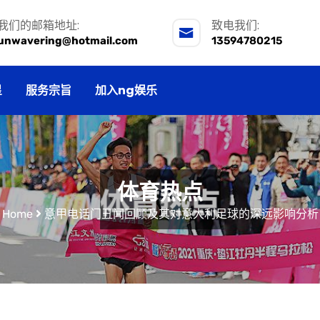
我们的邮箱地址:
致电我们:
unwavering@hotmail.com
13594780215
星
服务宗旨
加入ng娱乐
体育热点
Home
意甲电话门丑闻回顾及其对意大利足球的深远影响分析