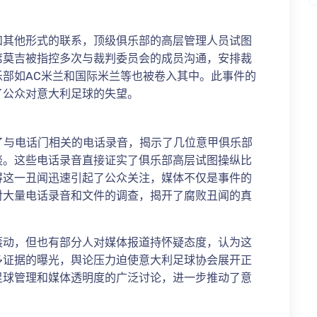
和其他形式的联系，顶级俱乐部的高层管理人员试图
席莫吉被指控多次与裁判委员会的成员沟通，安排裁
部如AC米兰和国际米兰等也被卷入其中。此事件的
了公众对意大利足球的失望。
露了与电话门相关的电话录音，揭示了几位意甲俱乐部
谈。这些电话录音直接证实了俱乐部高层试图操纵比
得这一丑闻迅速引起了公众关注，媒体不仅是事件的
对大量电话录音和文件的调查，揭开了腐败丑闻的真
轰动，但也有部分人对媒体报道持怀疑态度，认为这
多证据的曝光，舆论压力迫使意大利足球协会展开正
足球管理和媒体透明度的广泛讨论，进一步推动了意