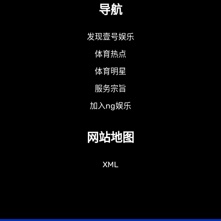
导航
发现壹号娱乐
体育热点
体育明星
服务宗旨
加入ng娱乐
网站地图
XML