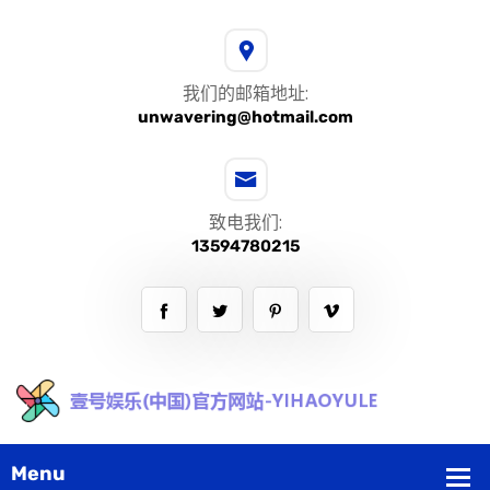
我们的邮箱地址:
unwavering@hotmail.com
致电我们:
13594780215