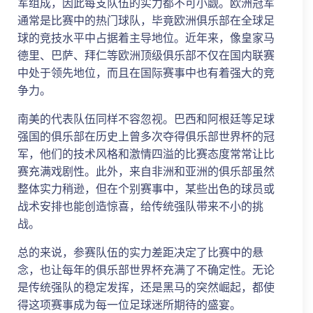
军组成，因此每支队伍的实力都不可小觑。欧洲冠军
通常是比赛中的热门球队，毕竟欧洲俱乐部在全球足
球的竞技水平中占据着主导地位。近年来，像皇家马
德里、巴萨、拜仁等欧洲顶级俱乐部不仅在国内联赛
中处于领先地位，而且在国际赛事中也有着强大的竞
争力。
南美的代表队伍同样不容忽视。巴西和阿根廷等足球
强国的俱乐部在历史上曾多次夺得俱乐部世界杯的冠
军，他们的技术风格和激情四溢的比赛态度常常让比
赛充满戏剧性。此外，来自非洲和亚洲的俱乐部虽然
整体实力稍逊，但在个别赛事中，某些出色的球员或
战术安排也能创造惊喜，给传统强队带来不小的挑
战。
总的来说，参赛队伍的实力差距决定了比赛中的悬
念，也让每年的俱乐部世界杯充满了不确定性。无论
是传统强队的稳定发挥，还是黑马的突然崛起，都使
得这项赛事成为每一位足球迷所期待的盛宴。