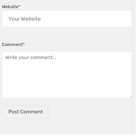
Website
*
Comment
*
Post Comment