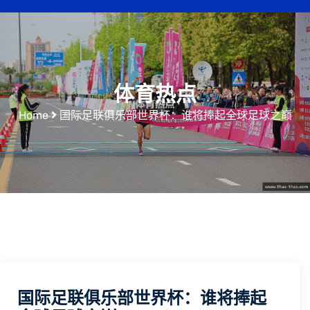
体育热点
Home
国际足联俱乐部世界杯：谁将捧起全球足球之巅
国际足联俱乐部世界杯：谁将捧起