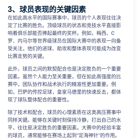
3、球员表现的关键因素
在如此高水平的国际赛事中，球员的个人表现往往决
定了比赛的胜负。顶级球员的状态和竞技水平直接影
响着俱乐部能否捧起最终的奖杯。例如，梅西、C
罗、内马尔等世界级球员在国际大赛中的表现一向备
受关注，他们的进球、助攻和整体表现可能成为改变
比赛走势的关键。
此外，球员之间的默契配合也是决定胜负的一个重要
因素。虽然个人能力至关重要，但在如此高强度的比
赛中，团队协作和战术执行的精准性更加重要。例
如，巴萨的传控足球，皇家马德里的快速反击，都体
现了球队整体配合的重要性。
除了技术和配合，球员的心理素质在这类高压赛事中
同样关键。能够在关键时刻保持冷静，打出自己的水
平，往往是决定胜负的重要因素。大赛中的经验丰富
的球员，通常能够在赛场上起到“定海神针”的作用。