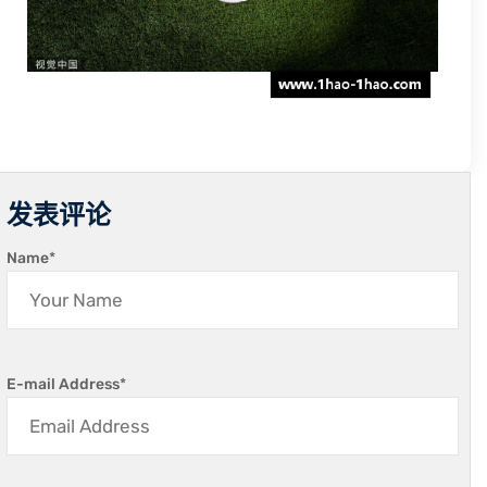
发表评论
Name
*
E-mail Address
*