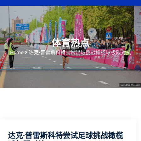
体育热点
Home
达克·普雷斯科特尝试足球挑战橄榄球极限对抗
达克·普雷斯科特尝试足球挑战橄榄