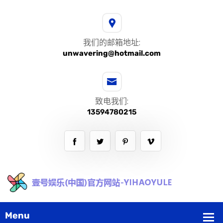
我们的邮箱地址:
unwavering@hotmail.com
致电我们:
13594780215