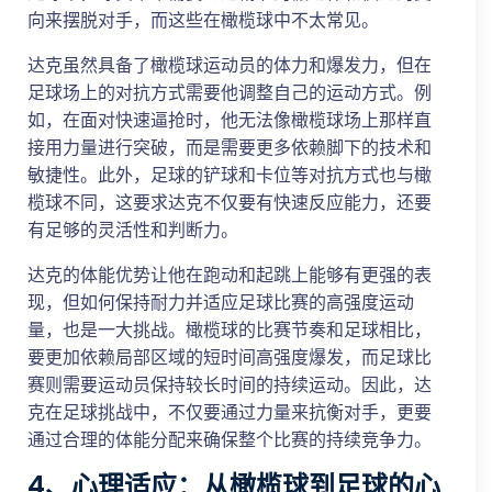
向来摆脱对手，而这些在橄榄球中不太常见。
达克虽然具备了橄榄球运动员的体力和爆发力，但在
足球场上的对抗方式需要他调整自己的运动方式。例
如，在面对快速逼抢时，他无法像橄榄球场上那样直
接用力量进行突破，而是需要更多依赖脚下的技术和
敏捷性。此外，足球的铲球和卡位等对抗方式也与橄
榄球不同，这要求达克不仅要有快速反应能力，还要
有足够的灵活性和判断力。
达克的体能优势让他在跑动和起跳上能够有更强的表
现，但如何保持耐力并适应足球比赛的高强度运动
量，也是一大挑战。橄榄球的比赛节奏和足球相比，
要更加依赖局部区域的短时间高强度爆发，而足球比
赛则需要运动员保持较长时间的持续运动。因此，达
克在足球挑战中，不仅要通过力量来抗衡对手，更要
通过合理的体能分配来确保整个比赛的持续竞争力。
4、心理适应：从橄榄球到足球的心