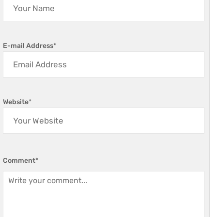
E-mail Address
*
Website
*
Comment
*