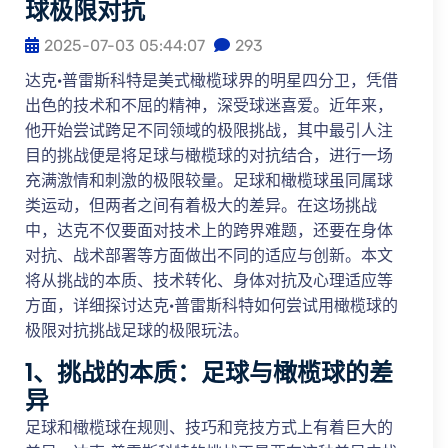
球极限对抗
2025-07-03 05:44:07
293
达克·普雷斯科特是美式橄榄球界的明星四分卫，凭借
出色的技术和不屈的精神，深受球迷喜爱。近年来，
他开始尝试跨足不同领域的极限挑战，其中最引人注
目的挑战便是将足球与橄榄球的对抗结合，进行一场
充满激情和刺激的极限较量。足球和橄榄球虽同属球
类运动，但两者之间有着极大的差异。在这场挑战
中，达克不仅要面对技术上的跨界难题，还要在身体
对抗、战术部署等方面做出不同的适应与创新。本文
将从挑战的本质、技术转化、身体对抗及心理适应等
方面，详细探讨达克·普雷斯科特如何尝试用橄榄球的
极限对抗挑战足球的极限玩法。
1、挑战的本质：足球与橄榄球的差
异
足球和橄榄球在规则、技巧和竞技方式上有着巨大的