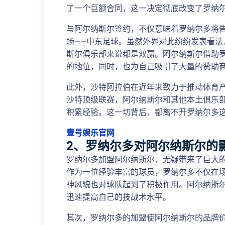
了一个巨额合同，这一决定彻底改变了罗纳
与阿尔纳斯尔签约，不仅意味着罗纳尔多将
场——中东足球。虽然外界对此纷纷发表看
斯尔俱乐部来说都是双赢。阿尔纳斯尔借助
的地位，同时，也为自己吸引了大量的赞助
此外，沙特阿拉伯在近年来致力于推动体育
沙特顶级联赛，阿尔纳斯尔和其他本土俱乐
积累经验。这一切背后，都离不开罗纳尔多
壹号娱乐官网
2、罗纳尔多对阿尔纳斯尔的
罗纳尔多加盟阿尔纳斯尔，无疑带来了巨大
作为一位经验丰富的球员，罗纳尔多不仅在
神风貌也对球队起到了积极作用。阿尔纳斯
迅速提高自己的技战术水平。
其次，罗纳尔多的加盟使阿尔纳斯尔的品牌