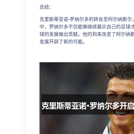
总结：
克里斯蒂亚诺·罗纳尔多的转会至阿尔纳斯尔
中，罗纳尔多不仅能够继续展示自己的足球
球的发展做出贡献。他的到来改变了阿尔纳
发展开辟了新的可能。