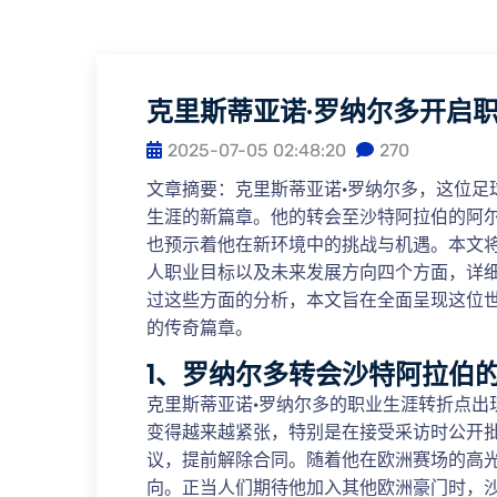
克里斯蒂亚诺·罗纳尔多开启
2025-07-05 02:48:20
270
文章摘要：克里斯蒂亚诺·罗纳尔多，这位足
生涯的新篇章。他的转会至沙特阿拉伯的阿
也预示着他在新环境中的挑战与机遇。本文
人职业目标以及未来发展方向四个方面，详
过这些方面的分析，本文旨在全面呈现这位
的传奇篇章。
1、罗纳尔多转会沙特阿拉伯
克里斯蒂亚诺·罗纳尔多的职业生涯转折点出
变得越来越紧张，特别是在接受采访时公开
议，提前解除合同。随着他在欧洲赛场的高
向。正当人们期待他加入其他欧洲豪门时，