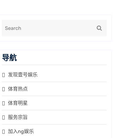
导航
发现壹号娱乐
体育热点
体育明星
服务宗旨
加入ng娱乐