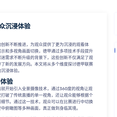
众沉浸体验
的创新不断推进，为观众提供了更为沉浸的观看体
展示和多视角画面切换，德甲通过多项技术手段提升
球迷需求不断升级的背景下，这些创新不仅满足了观
辟了新的发展方向。本文将从多个维度探讨德甲联赛
的沉浸体验。
赛体验
就开始引入全景摄像技术，通过360度的视角让观
仅打破了传统直播的单一视角，还让观众能够根据个
赛细节。通过这一技术，观众可以在比赛进行中切换
空中俯瞰图等多种画面，真正做到身临其境。