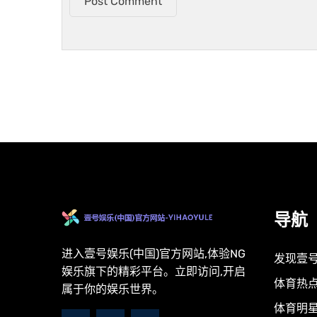
Post Comment
导航
进入壹号娱乐(中国)官方网站,体验NG
发现壹
娱乐旗下的精彩平台。立即访问,开启
体育热
属于你的娱乐世界。
体育明