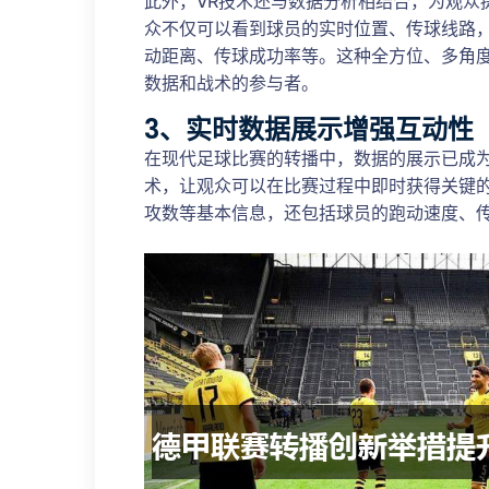
此外，VR技术还与数据分析相结合，为观众
众不仅可以看到球员的实时位置、传球线路
动距离、传球成功率等。这种全方位、多角
数据和战术的参与者。
3、实时数据展示增强互动性
在现代足球比赛的转播中，数据的展示已成
术，让观众可以在比赛过程中即时获得关键
攻数等基本信息，还包括球员的跑动速度、