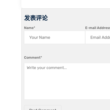
发表评论
Name
*
E-mail Addres
Comment
*