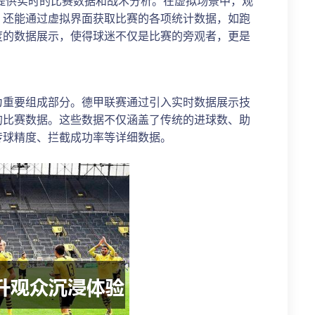
提供实时的比赛数据和战术分析。在虚拟场景中，观
，还能通过虚拟界面获取比赛的各项统计数据，如跑
度的数据展示，使得球迷不仅是比赛的旁观者，更是
为重要组成部分。德甲联赛通过引入实时数据展示技
的比赛数据。这些数据不仅涵盖了传统的进球数、助
传球精度、拦截成功率等详细数据。