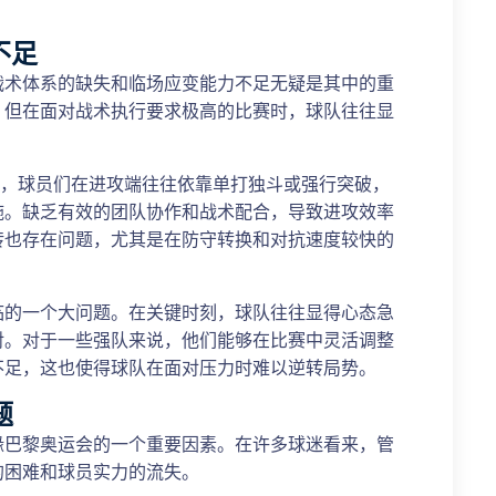
不足
战术体系的缺失和临场应变能力不足无疑是其中的重
，但在面对战术执行要求极高的比赛时，球队往往显
态，球员们在进攻端往往依靠单打独斗或强行突破，
施。缺乏有效的团队协作和战术配合，导致进攻效率
转也存在问题，尤其是在防守转换和对抗速度较快的
临的一个大问题。在关键时刻，球队往往显得心态急
对。对于一些强队来说，他们能够在比赛中灵活调整
不足，这也使得球队在面对压力时难以逆转局势。
题
缘巴黎奥运会的一个重要因素。在许多球迷看来，管
的困难和球员实力的流失。