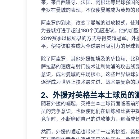
来，来自西班牙、法国、阿根廷等足球强国
圭罗在曼城的表现，不仅使曼城成为英超的
阿圭罗的到来，改变了曼城的进攻模式，使
为曼城打进了超过180个英超进球，他的加盟
2019赛季以破纪录的方式夺得英超冠军。
平，使得该联赛成为全球最具吸引力的足球
除了阿圭罗，其他外援如埃及的萨拉赫、比
萨拉赫的速度与射门技术让利物浦的攻击线
意识，成为曼城的中场核心。这些世界级球
逐渐成为世界上技术最先进、战术最复杂的
2、外援对英格兰本土球员的
随着外援的崛起，英格兰本土球员面临着前
员的竞争意识，也促使他们在训练和比赛中
竞争时，不断磨砺自己的进攻能力，逐渐成
然而，外援的崛起也带来了一定的挑战。英