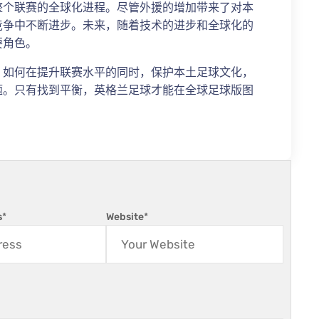
整个联赛的全球化进程。尽管外援的增加带来了对本
竞争中不断进步。未来，随着技术的进步和全球化的
要角色。
。如何在提升联赛水平的同时，保护本土足球文化，
题。只有找到平衡，英格兰足球才能在全球足球版图
s
*
Website
*