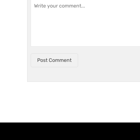
Post Comment