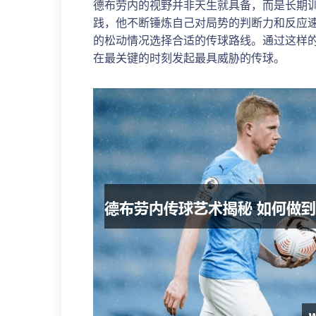
德布劳内的视野并非天生就具备，而是长期
践，他不断锤炼自己对局势的判断力和反应
的松动情况选择合适的传球路线。通过这样
在最关键的时刻发起最具威胁的传球。