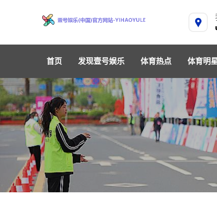
首页
发现壹号娱乐
体育热点
体育明