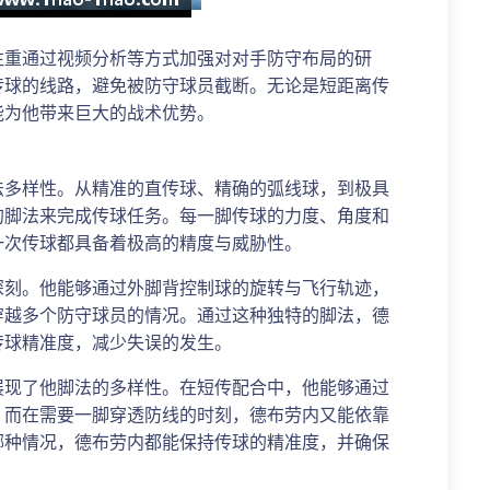
注重通过视频分析等方式加强对对手防守布局的研
传球的线路，避免被防守球员截断。无论是短距离传
能为他带来巨大的战术优势。
法多样性。从精准的直传球、精确的弧线球，到极具
的脚法来完成传球任务。每一脚传球的力度、角度和
一次传球都具备着极高的精度与威胁性。
深刻。他能够通过外脚背控制球的旋转与飞行轨迹，
穿越多个防守球员的情况。通过这种独特的脚法，德
传球精准度，减少失误的发生。
展现了他脚法的多样性。在短传配合中，他能够通过
。而在需要一脚穿透防线的时刻，德布劳内又能依靠
哪种情况，德布劳内都能保持传球的精准度，并确保