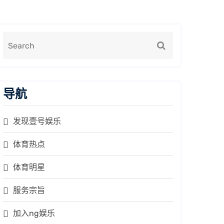
导航
发现壹号娱乐
体育热点
体育明星
服务宗旨
加入ng娱乐