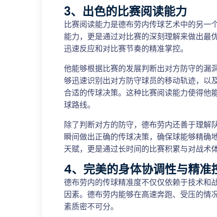
3、出色的比赛阅读能力
比赛阅读能力是德布劳内传球艺术中的另一
能力，更是通过对比赛的深刻理解来做出最
迅速反应和对比赛节奏的精准掌控。
他能够根据比赛的发展判断出对方防守的漏
够迅速识别出对方防守球员的移动轨迹，以
合适的传球决策。这种比赛阅读能力使得他
球路线。
除了判断对方的防守，德布劳内还善于理解
瞬间做出正确的传球决策，确保球能够精确
天赋，更是通过长时间的比赛积累与对战术
4、完美的身体协调性与精准
德布劳内的传球精准度不仅仅依赖于技术和
因素。德布劳内能够在高速奔跑、受压的情
素质密不可分。